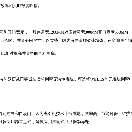
防故障困人时报警呼救。
，一般井道宽1200MM对应轿厢宽800MM开门宽度650MM；1350MM
应轿厢850MM。井道外围尺寸会略大些，因为有井道框架或墙体。在空间
可以相对提高井道空间的利用率。
的跃层或已完成装潢的别墅无法挖底坑，可选择WELLS的无底坑别墅电
机板自动控制和自动门。因为曳引机技术十分成熟，效率高、节能环保，维
接触器采用静音型式，导靴采用滚轮式或防振动导靴。