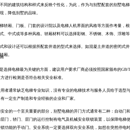
不同的建筑结构和样式来反映个性化，为此，作为与别墅配套的别墅电梯
现，降低别墅的品味。
轿厢、门板、门套的设计院以及电梯人机界面的风格等方面作考量，根
式、中式或等多种风格。轿厢材料可以选择彩钢、不锈钢、木饰、浮雕等
和设计还可以根据所配套井道的型式来选择。如混凝土井道的密闭式井
轿厢。
施
择电梯最为关键的方面，建议用户要求厂商必须按照国家颁布的GB/T 217
三方进行检测是否符合相关安全标准。
者通常缺乏电梯专业知识，没有专业的电梯技术与服务人员给于选型与
具有一定生产制造和专业经验的企业和厂家。
全的一个至关重要的部分，别墅电梯的开门方式通常有二种：自动门和
和层门，轿门、层门的运行控制有电气及机械安全联锁装置，以保障电梯
连锁功能的手动门。安全系统一定要选择双向安全系统，如想在突然停电