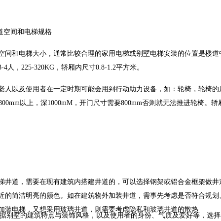
井道空间和电梯规格
和电梯大小，通常比较合理的家用电梯或别墅电梯安装的位置是楼道中
人，225-320KG，轿厢内尺寸0.8-1.2平方米。
以及使用者在一定时期可能会用到行动助力设备，如：轮椅，轮椅的尺寸为
***是800mm以上，深1000mM，开门尺寸需要800mm否则就无法推进
道，需要在现有建筑内搭建井道的，可以选择钢架或铝合金框架做井道
近的简洁明亮的颜色。如在建筑物外加装井道，需事先考虑是否符合规划
加装电梯，又想采用玻璃井道，则需要考虑隐私和玻璃井道的散热
别墅的建筑特点与装饰风格，以及使用者的身份、气质及爱好等，选择