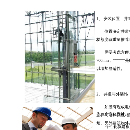
1、 安装位置、
位置决定井道空间
梯额度载重量推荐3-4
需要考虑方便老人
700mm，***
以增加舒适性。
2、 井道与外装饰
如没有现成电梯井
3、
个性化设计
选择与墙体颜色相
烦。另外建筑物外
个性化就是根据