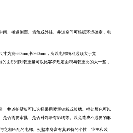
间、楼道侧面、墙角或外挂。井道空间可根据环境确定，电
宽680mm,长930mm，所以电梯轿厢必须大于宽
轮椅。轿厢的面积相对载重量可以比客梯规定面积与载重比的大一些，
，井道护壁板可以选择采用喷塑钢板或玻璃。框架颜色可以
、是否需要审批、是否对邻居有影响等。以免造成不必要的麻
与之相匹配的电梯。别墅本身富有其独特的个性，业主和装