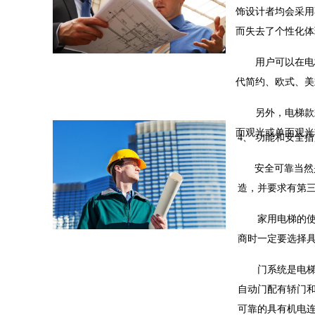
饰设计者均会采用
而失去了个性化体
用户可以在电梯
代简约、欧式、美
另外，电梯款式
面观光或单面观光
4、
功能和安全措
安全可靠当然是选
造，并要求有第
家用电梯的使用
商时一定要选择
门系统是电梯安
自动门配有轿门
可靠的具有机电