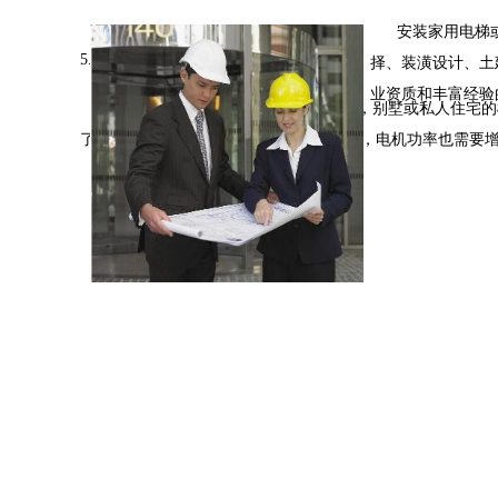
安装家用电梯
5.4速度
择、装潢设计、土
业资质和丰富经验
别墅电梯的运行速度通常0.25~0.4m/s，别墅或私
了，顶层高度和底坑高度的需要相应提高，电机功率也需要
US
路668号漕河泾科技园双子楼A座