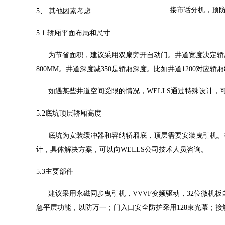
接市话分机，预
5、 其他因素考虑
5.1 轿厢平面布局和尺寸
为节省面积，建议采用双扇旁开自动门。井道宽度决定轿厢和开门宽度
800MM。井道深度减350是轿厢深度。比如井道1200对
如遇某些井道空间受限的情况，WELLS通过特殊设计，
5.2底坑顶层轿厢高度
底坑为安装缓冲器和容纳轿厢底，顶层需要安装曳引机。有
计，具体解决方案，可以向WELLS公司技术人员咨询。
5.3主要部件
建议采用永磁同步曳引机，VVVF变频驱动，32位微
急平层功能，以防万一；门入口安全防护采用128束光幕；