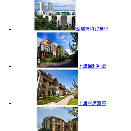
深圳万科17英里
上海保利别墅
上海丝庐雅苑