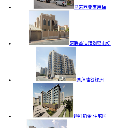
马来西亚家用梯
阿联酋迪拜别墅电梯
迪拜硅谷绿洲
迪拜铂金 住宅区