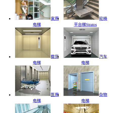
家用
轮椅
电梯
平台梯Stratos
载货
汽车
电梯
电梯
医用
杂物
电梯
电梯