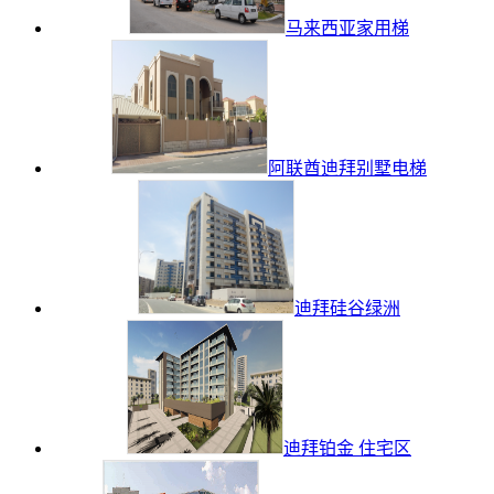
马来西亚家用梯
阿联酋迪拜别墅电梯
迪拜硅谷绿洲
迪拜铂金 住宅区