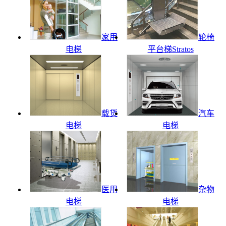
家用
轮椅
电梯
平台梯Stratos
载货
汽车
电梯
电梯
医用
杂物
电梯
电梯