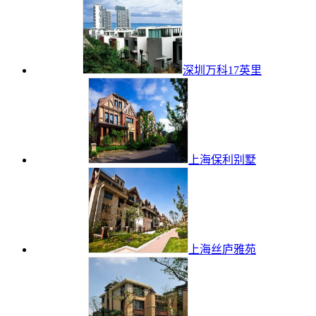
深圳万科17英里
上海保利别墅
上海丝庐雅苑